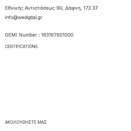
Εθνικής Αντιστάσεως 90, Δάφνη, 172 37
info@wedigital.gr
Νωρίς Νωρίς: Διαχείριση Social Media
GEMI Number : 163167601000
και Παραγωγή Περιεχομένου
CERTIFICATIONS
ΑΚΟΛΟΥΘΗΣΤΕ ΜΑΣ